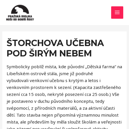
MAI
MEN
ŠTORCHOVA UČEBNA
POD ŠIRÝM NEBEM
Symbolicky poblíž místa, kde původní „Dětská farma“ na
Libeňském ostrově stála, jsme již podruhé
vybudovali venkovní učebnu s krytým a letos i
venkovním prostorem k sezení. (Kapacita zastřešeného
sezení cca 15 osob, nekryté posezení cca 25 osob.) Vše
je postaveno v duchu původního konceptu, tedy
svépomocí, z přírodních materiálů, a za aktivní účasti
dětí. Tato stavba nejen připomíná významnou minulost
místa, ale především by měla sloužit školám a veřejnosti
jako zázemí pro vyučování či volnočasové aktivity.